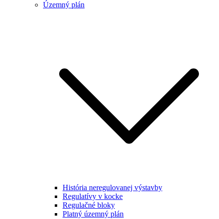
Územný plán
História neregulovanej výstavby
Regulatívy v kocke
Regulačné bloky
Platný územný plán