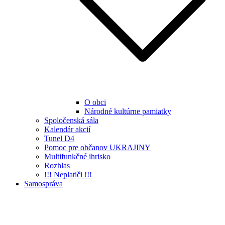
O obci
Národné kultúrne pamiatky
Spoločenská sála
Kalendár akcií
Tunel D4
Pomoc pre občanov UKRAJINY
Multifunkčné ihrisko
Rozhlas
!!! Neplatiči !!!
Samospráva