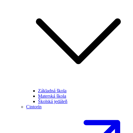
Základná škola
Materská škola
Školská jedáleň
Cintorín