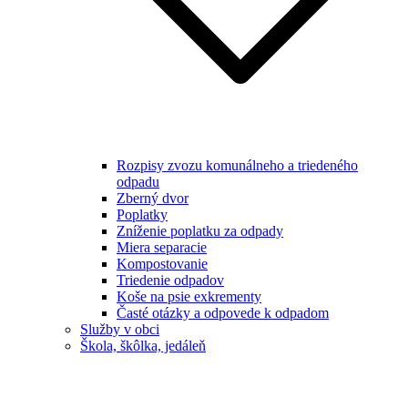
Rozpisy zvozu komunálneho a triedeného
odpadu
Zberný dvor
Poplatky
Zníženie poplatku za odpady
Miera separacie
Kompostovanie
Triedenie odpadov
Koše na psie exkrementy
Časté otázky a odpovede k odpadom
Služby v obci
Škola, škôlka, jedáleň