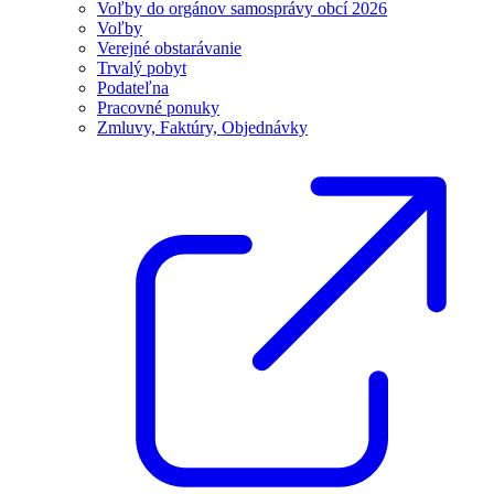
Voľby do orgánov samosprávy obcí 2026
Voľby
Verejné obstarávanie
Trvalý pobyt
Podateľna
Pracovné ponuky
Zmluvy, Faktúry, Objednávky