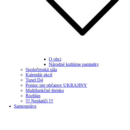
O obci
Národné kultúrne pamiatky
Spoločenská sála
Kalendár akcií
Tunel D4
Pomoc pre občanov UKRAJINY
Multifunkčné ihrisko
Rozhlas
!!! Neplatiči !!!
Samospráva