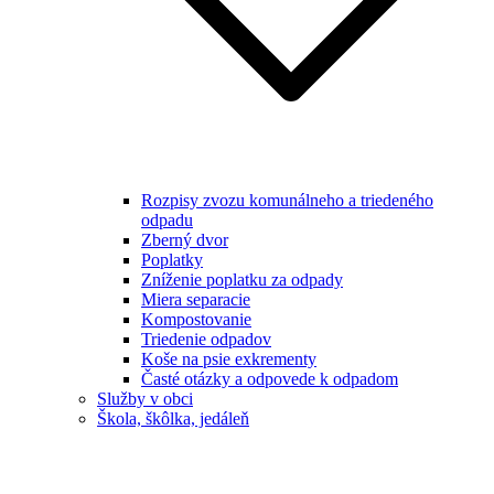
Rozpisy zvozu komunálneho a triedeného
odpadu
Zberný dvor
Poplatky
Zníženie poplatku za odpady
Miera separacie
Kompostovanie
Triedenie odpadov
Koše na psie exkrementy
Časté otázky a odpovede k odpadom
Služby v obci
Škola, škôlka, jedáleň