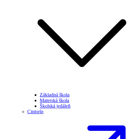
Základná škola
Materská škola
Školská jedáleň
Cintorín