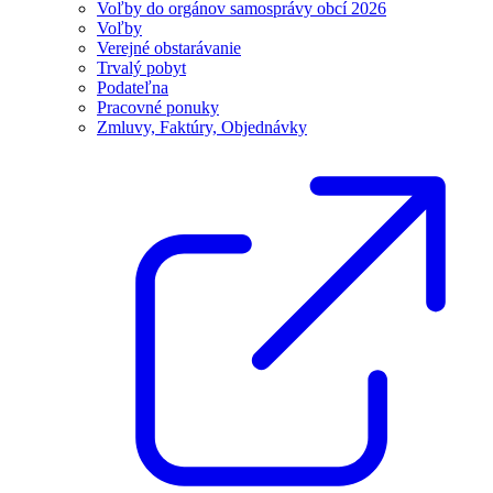
Voľby do orgánov samosprávy obcí 2026
Voľby
Verejné obstarávanie
Trvalý pobyt
Podateľna
Pracovné ponuky
Zmluvy, Faktúry, Objednávky