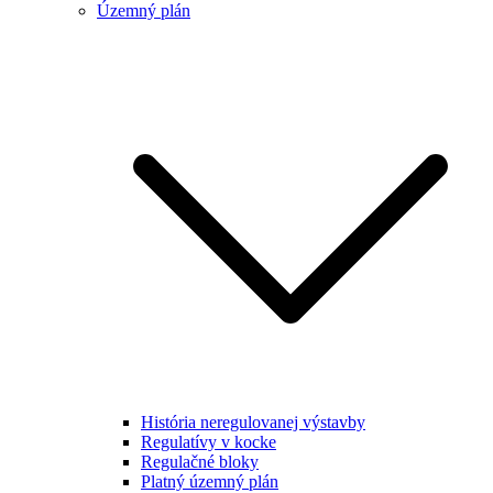
Územný plán
História neregulovanej výstavby
Regulatívy v kocke
Regulačné bloky
Platný územný plán