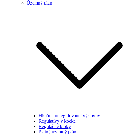
Územný plán
História neregulovanej výstavby
Regulatívy v kocke
Regulačné bloky
Platný územný plán