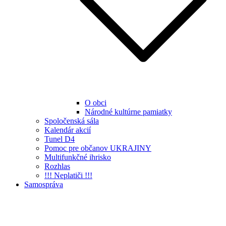
O obci
Národné kultúrne pamiatky
Spoločenská sála
Kalendár akcií
Tunel D4
Pomoc pre občanov UKRAJINY
Multifunkčné ihrisko
Rozhlas
!!! Neplatiči !!!
Samospráva