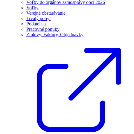
Voľby do orgánov samosprávy obcí 2026
Voľby
Verejné obstarávanie
Trvalý pobyt
Podateľna
Pracovné ponuky
Zmluvy, Faktúry, Objednávky