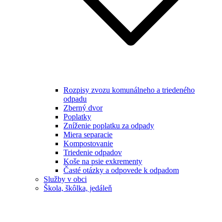
Rozpisy zvozu komunálneho a triedeného
odpadu
Zberný dvor
Poplatky
Zníženie poplatku za odpady
Miera separacie
Kompostovanie
Triedenie odpadov
Koše na psie exkrementy
Časté otázky a odpovede k odpadom
Služby v obci
Škola, škôlka, jedáleň