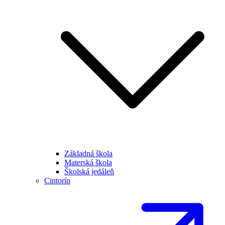
Základná škola
Materská škola
Školská jedáleň
Cintorín