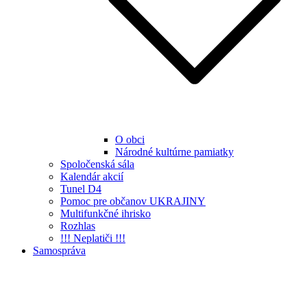
O obci
Národné kultúrne pamiatky
Spoločenská sála
Kalendár akcií
Tunel D4
Pomoc pre občanov UKRAJINY
Multifunkčné ihrisko
Rozhlas
!!! Neplatiči !!!
Samospráva