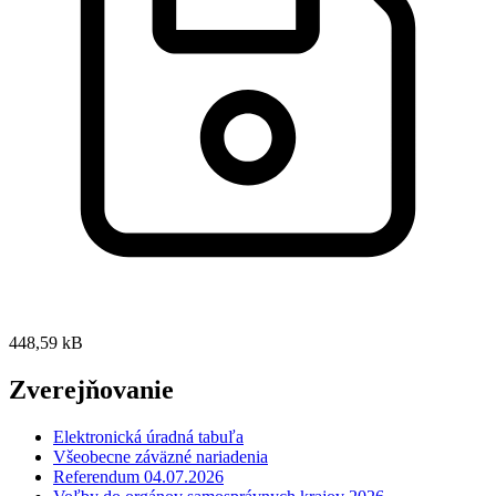
448,59 kB
Zverejňovanie
Elektronická úradná tabuľa
Všeobecne záväzné nariadenia
Referendum 04.07.2026