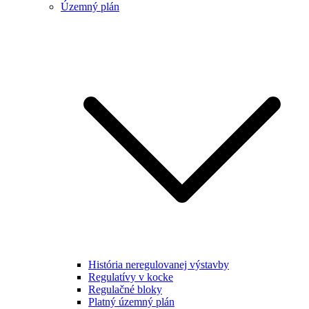
Územný plán
História neregulovanej výstavby
Regulatívy v kocke
Regulačné bloky
Platný územný plán