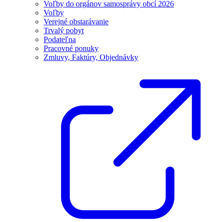
Voľby do orgánov samosprávy obcí 2026
Voľby
Verejné obstarávanie
Trvalý pobyt
Podateľna
Pracovné ponuky
Zmluvy, Faktúry, Objednávky