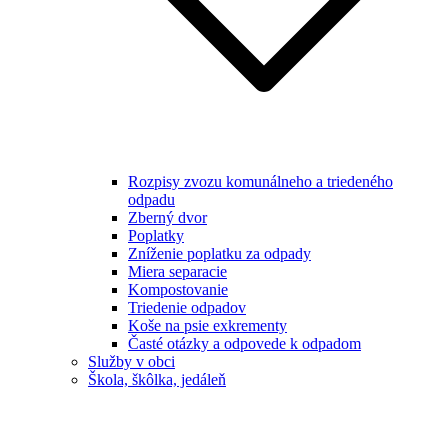
Rozpisy zvozu komunálneho a triedeného
odpadu
Zberný dvor
Poplatky
Zníženie poplatku za odpady
Miera separacie
Kompostovanie
Triedenie odpadov
Koše na psie exkrementy
Časté otázky a odpovede k odpadom
Služby v obci
Škola, škôlka, jedáleň