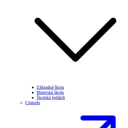
Základná škola
Materská škola
Školská jedáleň
Cintorín