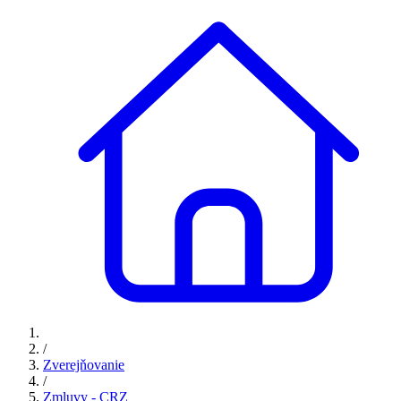
/
Zverejňovanie
/
Zmluvy - CRZ