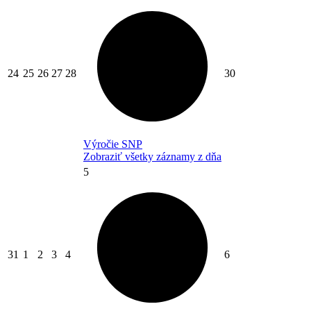
24
25
26
27
28
30
Výročie SNP
Zobraziť všetky záznamy z dňa
5
31
1
2
3
4
6