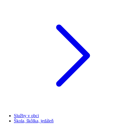
Služby v obci
Škola, škôlka, jedáleň