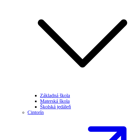
Základná škola
Materská škola
Školská jedáleň
Cintorín