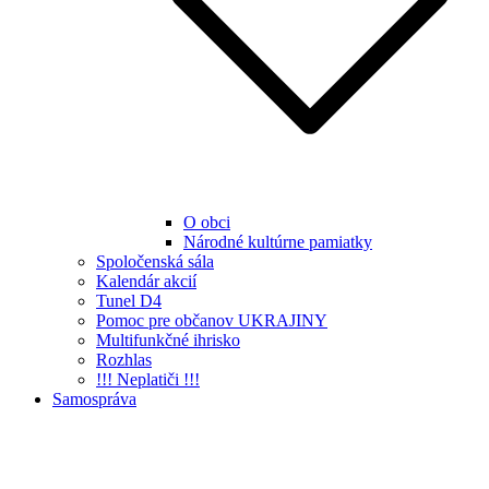
O obci
Národné kultúrne pamiatky
Spoločenská sála
Kalendár akcií
Tunel D4
Pomoc pre občanov UKRAJINY
Multifunkčné ihrisko
Rozhlas
!!! Neplatiči !!!
Samospráva