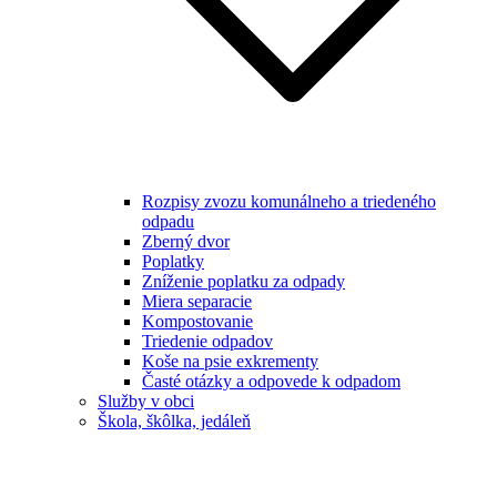
Rozpisy zvozu komunálneho a triedeného
odpadu
Zberný dvor
Poplatky
Zníženie poplatku za odpady
Miera separacie
Kompostovanie
Triedenie odpadov
Koše na psie exkrementy
Časté otázky a odpovede k odpadom
Služby v obci
Škola, škôlka, jedáleň