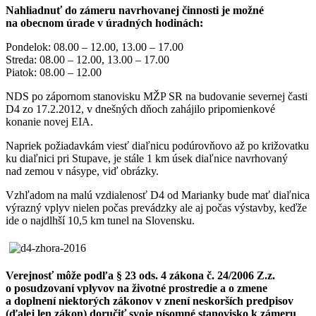
Nahliadnuť do zámeru navrhovanej činnosti je možné
na obecnom úrade v úradných hodinách:
Pondelok: 08.00 – 12.00, 13.00 – 17.00
Streda: 08.00 – 12.00, 13.00 – 17.00
Piatok: 08.00 – 12.00
NDS po zápornom stanovisku MŽP SR na budovanie severnej časti
D4 zo 17.2.2012, v dnešných dňoch zahájilo pripomienkové
konanie novej EIA.
Napriek požiadavkám viesť diaľnicu podúrovňovo až po križovatku
ku diaľnici pri Stupave, je stále 1 km úsek diaľnice navrhovaný
nad zemou v násype, viď obrázky.
Vzhľadom na malú vzdialenosť D4 od Marianky bude mať diaľnica
výrazný vplyv nielen počas prevádzky ale aj počas výstavby, keďže
ide o najdlhší 10,5 km tunel na Slovensku.
Verejnosť môže podľa § 23 ods. 4 zákona č. 24/2006 Z.z.
o posudzovaní vplyvov na životné prostredie a o zmene
a doplnení niektorých zákonov v znení neskorších predpisov
(ďalej len zákon) doručiť svoje písomné stanovisko k zámeru