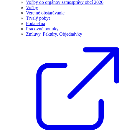
Voľby do orgánov samosprávy obcí 2026
Voľby
Verejné obstarávanie
Trvalý pobyt
Podateľna
Pracovné ponuky
Zmluvy, Faktúry, Objednávky