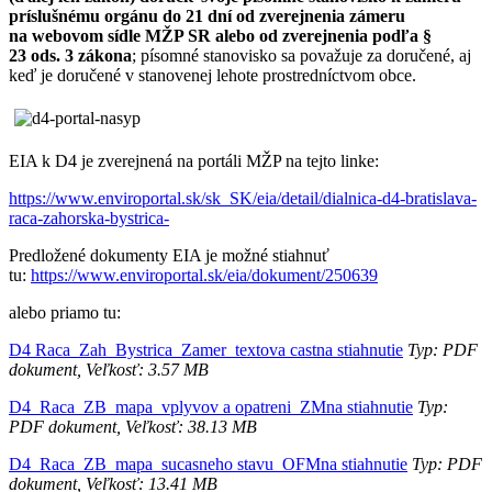
príslušnému orgánu do 21 dní od zverejnenia zámeru
na webovom sídle MŽP SR alebo od zverejnenia podľa §
23 ods. 3 zákona
; písomné stanovisko sa považuje za doručené, aj
keď je doručené v stanovenej lehote prostredníctvom obce.
EIA k D4 je zverejnená na portáli MŽP na tejto linke:
https://www.enviroportal.sk/sk_SK/eia/detail/dialnica-d4-bratislava-
raca-zahorska-bystrica-
Predložené dokumenty EIA je možné stiahnuť
tu:
https://www.enviroportal.sk/eia/dokument/250639
alebo priamo tu:
D4 Raca_Zah_Bystrica_Zamer_textova castna stiahnutie
Typ: PDF
dokument, Veľkosť: 3.57 MB
D4_Raca_ZB_mapa_vplyvov a opatreni_ZMna stiahnutie
Typ:
PDF dokument, Veľkosť: 38.13 MB
D4_Raca_ZB_mapa_sucasneho stavu_OFMna stiahnutie
Typ: PDF
dokument, Veľkosť: 13.41 MB