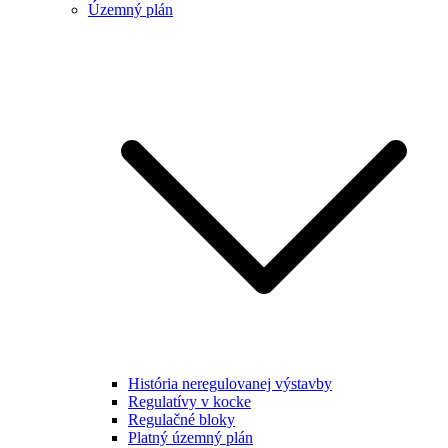
Územný plán
História neregulovanej výstavby
Regulatívy v kocke
Regulačné bloky
Platný územný plán