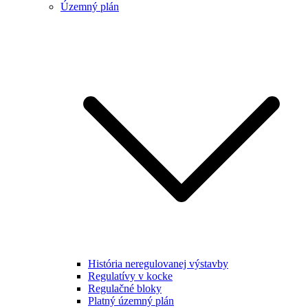
Územný plán
História neregulovanej výstavby
Regulatívy v kocke
Regulačné bloky
Platný územný plán