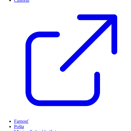
Cintorín
Farnosť
Pošta