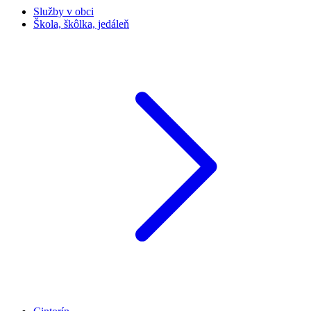
Služby v obci
Škola, škôlka, jedáleň