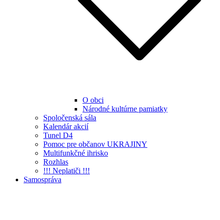
O obci
Národné kultúrne pamiatky
Spoločenská sála
Kalendár akcií
Tunel D4
Pomoc pre občanov UKRAJINY
Multifunkčné ihrisko
Rozhlas
!!! Neplatiči !!!
Samospráva