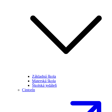
Základná škola
Materská škola
Školská jedáleň
Cintorín