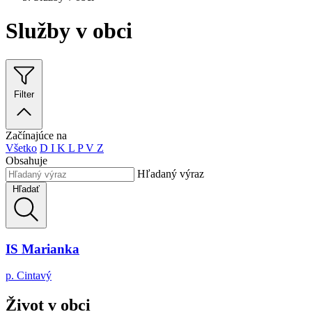
Služby v obci
Filter
Začínajúce na
Všetko
D
I
K
L
P
V
Z
Obsahuje
Hľadaný výraz
Hľadať
IS Marianka
p. Cintavý
Život v obci