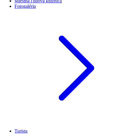
Miestna ľudová knižnica
Fotogaléria
Turista