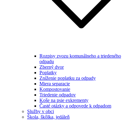
Rozpisy zvozu komunálneho a triedeného
odpadu
Zberný dvor
Poplatky
Zníženie poplatku za odpady
Miera separacie
Kompostovanie
Triedenie odpadov
Koše na psie exkrementy
Časté otázky a odpovede k odpadom
Služby v obci
Škola, škôlka, jedáleň