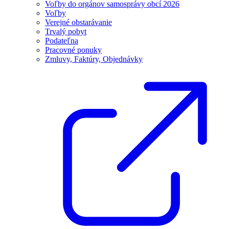
Voľby do orgánov samosprávy obcí 2026
Voľby
Verejné obstarávanie
Trvalý pobyt
Podateľna
Pracovné ponuky
Zmluvy, Faktúry, Objednávky