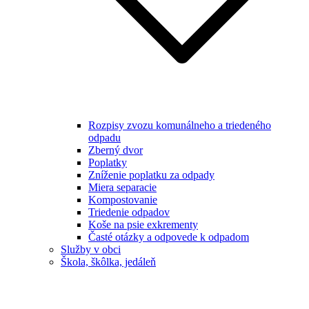
Rozpisy zvozu komunálneho a triedeného
odpadu
Zberný dvor
Poplatky
Zníženie poplatku za odpady
Miera separacie
Kompostovanie
Triedenie odpadov
Koše na psie exkrementy
Časté otázky a odpovede k odpadom
Služby v obci
Škola, škôlka, jedáleň