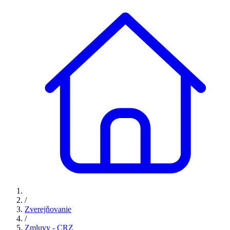
/
Zverejňovanie
/
Zmluvy - CRZ