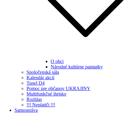
O obci
Národné kultúrne pamiatky
Spoločenská sála
Kalendár akcií
Tunel D4
Pomoc pre občanov UKRAJINY
Multifunkčné ihrisko
Rozhlas
!!! Neplatiči !!!
Samospráva