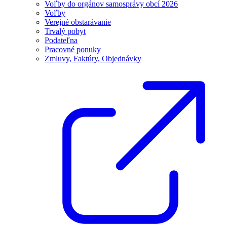
Voľby do orgánov samosprávy obcí 2026
Voľby
Verejné obstarávanie
Trvalý pobyt
Podateľna
Pracovné ponuky
Zmluvy, Faktúry, Objednávky