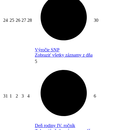
24
25
26
27
28
30
Výročie SNP
Zobraziť všetky záznamy z dňa
5
31
1
2
3
4
6
Deň rodiny IV. ročník