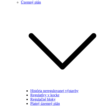
Územný plán
História neregulovanej výstavby
Regulatívy v kocke
Regulačné bloky
Platný územný plán