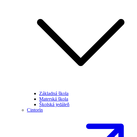
Základná škola
Materská škola
Školská jedáleň
Cintorín