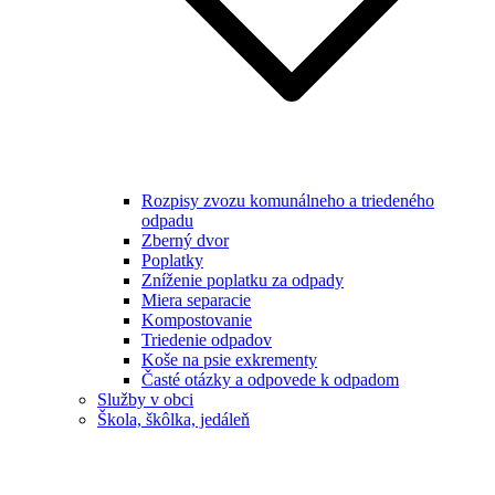
Rozpisy zvozu komunálneho a triedeného
odpadu
Zberný dvor
Poplatky
Zníženie poplatku za odpady
Miera separacie
Kompostovanie
Triedenie odpadov
Koše na psie exkrementy
Časté otázky a odpovede k odpadom
Služby v obci
Škola, škôlka, jedáleň