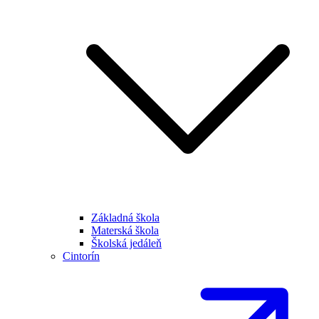
Základná škola
Materská škola
Školská jedáleň
Cintorín