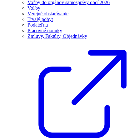
Voľby do orgánov samosprávy obcí 2026
Voľby
Verejné obstarávanie
Trvalý pobyt
Podateľna
Pracovné ponuky
Zmluvy, Faktúry, Objednávky