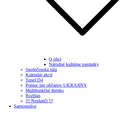
O obci
Národné kultúrne pamiatky
Spoločenská sála
Kalendár akcií
Tunel D4
Pomoc pre občanov UKRAJINY
Multifunkčné ihrisko
Rozhlas
!!! Neplatiči !!!
Samospráva