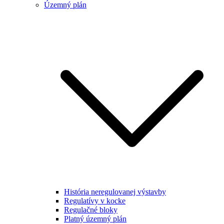
Územný plán
História neregulovanej výstavby
Regulatívy v kocke
Regulačné bloky
Platný územný plán