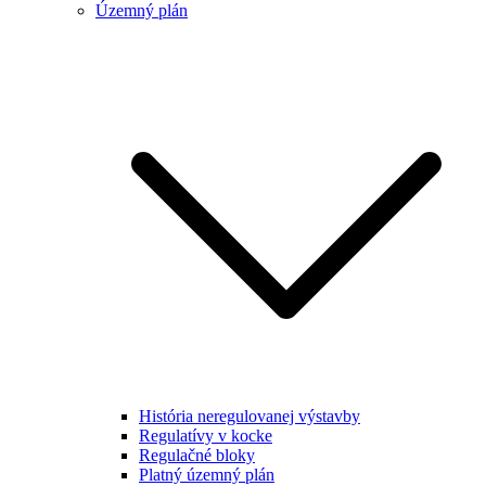
Územný plán
História neregulovanej výstavby
Regulatívy v kocke
Regulačné bloky
Platný územný plán