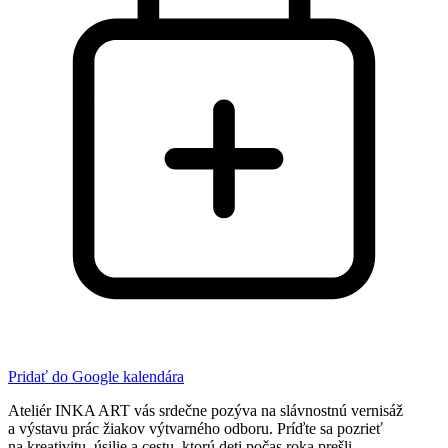
Pridať do Google kalendára
​Ateliér INKA ART vás srdečne pozýva na slávnostnú vernisáž
a výstavu prác žiakov výtvarného odboru. Príďte sa pozrieť
na kreativitu, úsilie a cestu, ktorú deti počas roka prešli.