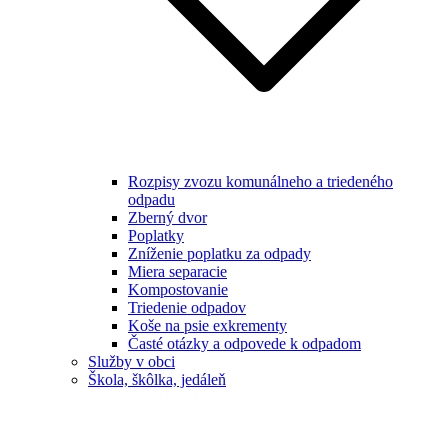
Rozpisy zvozu komunálneho a triedeného
odpadu
Zberný dvor
Poplatky
Zníženie poplatku za odpady
Miera separacie
Kompostovanie
Triedenie odpadov
Koše na psie exkrementy
Časté otázky a odpovede k odpadom
Služby v obci
Škola, škôlka, jedáleň