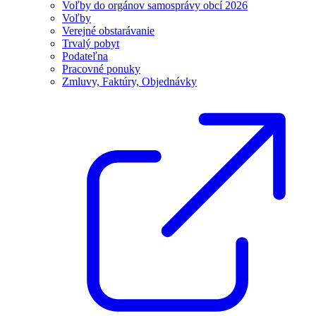
Voľby do orgánov samosprávy obcí 2026
Voľby
Verejné obstarávanie
Trvalý pobyt
Podateľna
Pracovné ponuky
Zmluvy, Faktúry, Objednávky