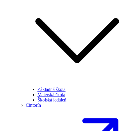
Základná škola
Materská škola
Školská jedáleň
Cintorín