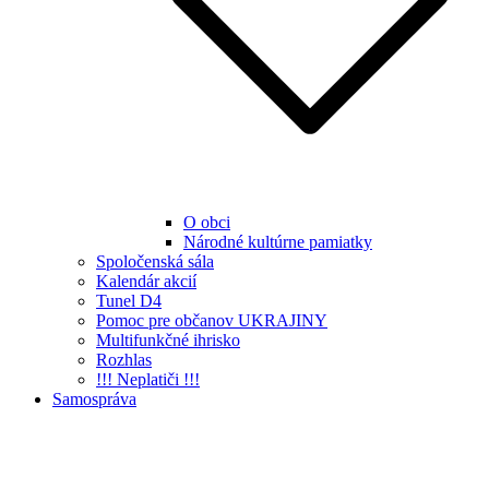
O obci
Národné kultúrne pamiatky
Spoločenská sála
Kalendár akcií
Tunel D4
Pomoc pre občanov UKRAJINY
Multifunkčné ihrisko
Rozhlas
!!! Neplatiči !!!
Samospráva