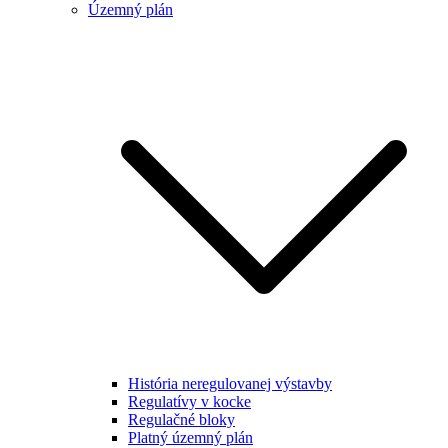
Územný plán
História neregulovanej výstavby
Regulatívy v kocke
Regulačné bloky
Platný územný plán