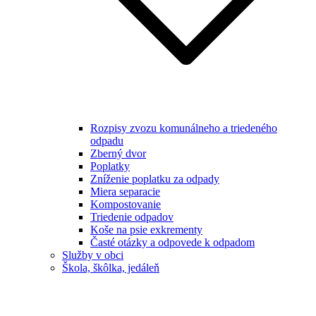
Rozpisy zvozu komunálneho a triedeného
odpadu
Zberný dvor
Poplatky
Zníženie poplatku za odpady
Miera separacie
Kompostovanie
Triedenie odpadov
Koše na psie exkrementy
Časté otázky a odpovede k odpadom
Služby v obci
Škola, škôlka, jedáleň