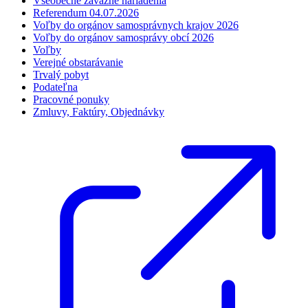
Všeobecne záväzné nariadenia
Referendum 04.07.2026
Voľby do orgánov samosprávnych krajov 2026
Voľby do orgánov samosprávy obcí 2026
Voľby
Verejné obstarávanie
Trvalý pobyt
Podateľna
Pracovné ponuky
Zmluvy, Faktúry, Objednávky