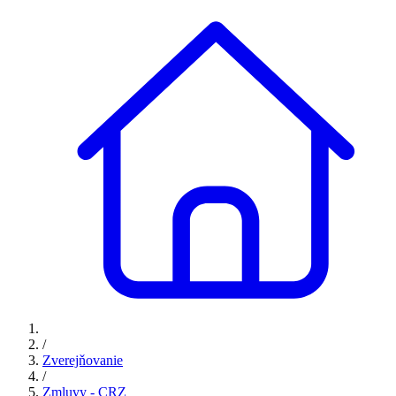
/
Zverejňovanie
/
Zmluvy - CRZ