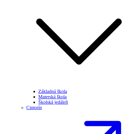
Základná škola
Materská škola
Školská jedáleň
Cintorín