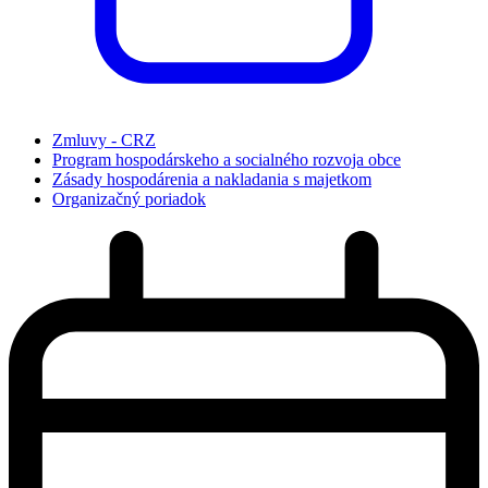
Zmluvy - CRZ
Program hospodárskeho a socialného rozvoja obce
Zásady hospodárenia a nakladania s majetkom
Organizačný poriadok