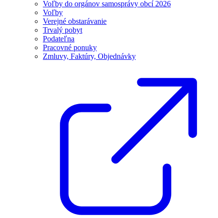
Voľby do orgánov samosprávy obcí 2026
Voľby
Verejné obstarávanie
Trvalý pobyt
Podateľna
Pracovné ponuky
Zmluvy, Faktúry, Objednávky