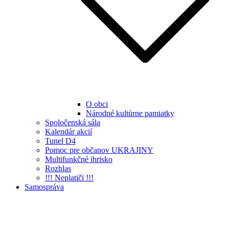
O obci
Národné kultúrne pamiatky
Spoločenská sála
Kalendár akcií
Tunel D4
Pomoc pre občanov UKRAJINY
Multifunkčné ihrisko
Rozhlas
!!! Neplatiči !!!
Samospráva