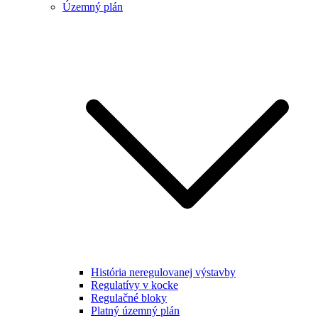
Územný plán
História neregulovanej výstavby
Regulatívy v kocke
Regulačné bloky
Platný územný plán