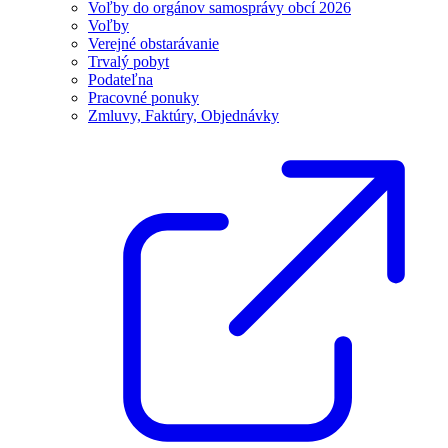
Voľby do orgánov samosprávy obcí 2026
Voľby
Verejné obstarávanie
Trvalý pobyt
Podateľna
Pracovné ponuky
Zmluvy, Faktúry, Objednávky