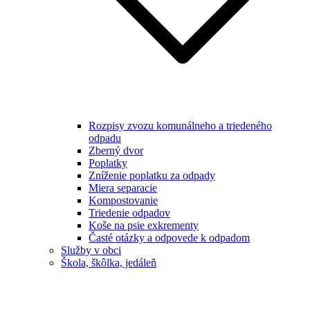
Rozpisy zvozu komunálneho a triedeného
odpadu
Zberný dvor
Poplatky
Zníženie poplatku za odpady
Miera separacie
Kompostovanie
Triedenie odpadov
Koše na psie exkrementy
Časté otázky a odpovede k odpadom
Služby v obci
Škola, škôlka, jedáleň