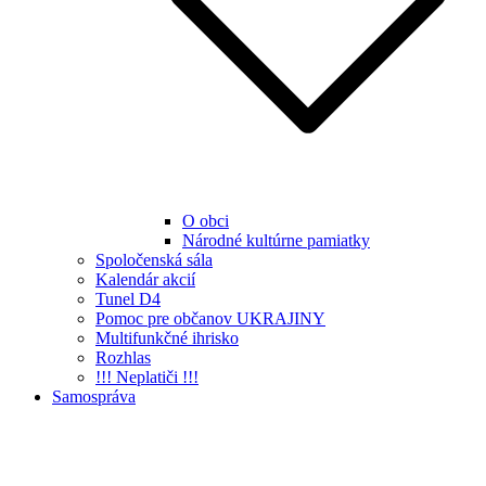
O obci
Národné kultúrne pamiatky
Spoločenská sála
Kalendár akcií
Tunel D4
Pomoc pre občanov UKRAJINY
Multifunkčné ihrisko
Rozhlas
!!! Neplatiči !!!
Samospráva