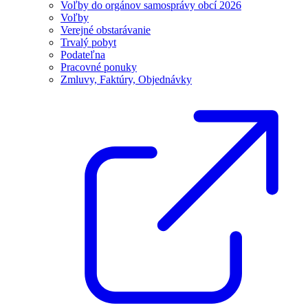
Voľby do orgánov samosprávy obcí 2026
Voľby
Verejné obstarávanie
Trvalý pobyt
Podateľna
Pracovné ponuky
Zmluvy, Faktúry, Objednávky