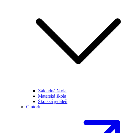
Základná škola
Materská škola
Školská jedáleň
Cintorín