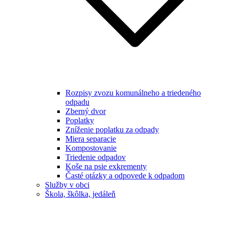
Rozpisy zvozu komunálneho a triedeného
odpadu
Zberný dvor
Poplatky
Zníženie poplatku za odpady
Miera separacie
Kompostovanie
Triedenie odpadov
Koše na psie exkrementy
Časté otázky a odpovede k odpadom
Služby v obci
Škola, škôlka, jedáleň