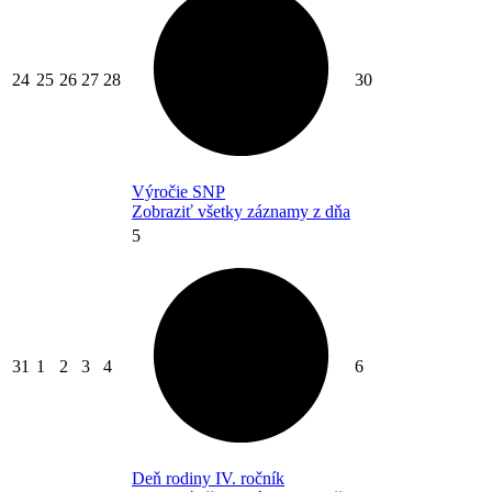
24
25
26
27
28
30
Výročie SNP
Zobraziť všetky záznamy z dňa
5
31
1
2
3
4
6
Deň rodiny IV. ročník