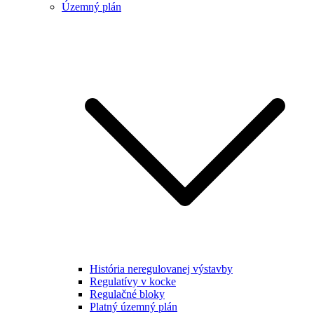
Územný plán
História neregulovanej výstavby
Regulatívy v kocke
Regulačné bloky
Platný územný plán