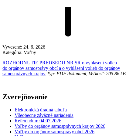
Vyvesené:
24. 6. 2026
Kategória:
Voľby
ROZHODNUTIE PREDSEDU NR SR o vyhlásení volieb
do orgánov samosprávy obcí a o vyhlásení volieb do orgánov
samosprávnych krajov
Typ: PDF dokument, Veľkosť: 205.86 kB
Zverejňovanie
Elektronická úradná tabuľa
Všeobecne záväzné nariadenia
Referendum 04.07.2026
Voľby do orgánov samosprávnych krajov 2026
Voľby do orgánov samosprávy obcí 2026