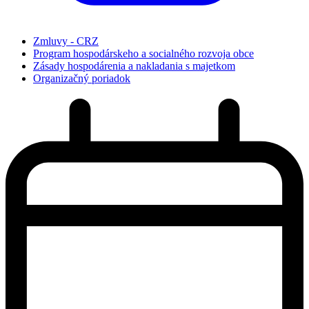
Zmluvy - CRZ
Program hospodárskeho a socialného rozvoja obce
Zásady hospodárenia a nakladania s majetkom
Organizačný poriadok