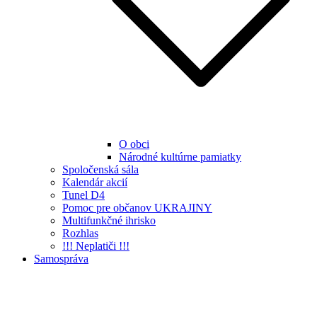
O obci
Národné kultúrne pamiatky
Spoločenská sála
Kalendár akcií
Tunel D4
Pomoc pre občanov UKRAJINY
Multifunkčné ihrisko
Rozhlas
!!! Neplatiči !!!
Samospráva