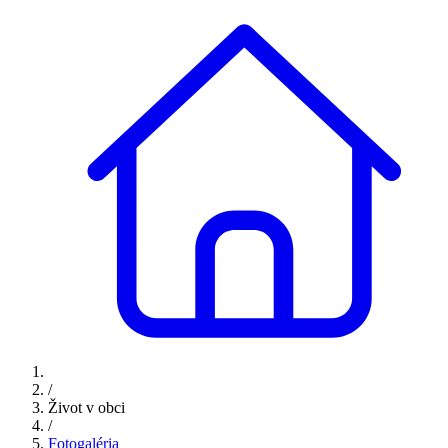
/
Život v obci
/
Fotogaléria