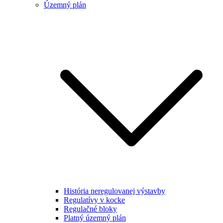
Územný plán
História neregulovanej výstavby
Regulatívy v kocke
Regulačné bloky
Platný územný plán