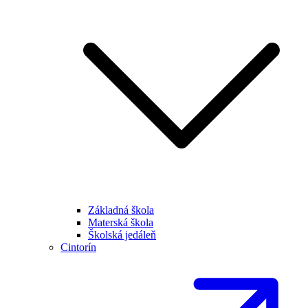
Základná škola
Materská škola
Školská jedáleň
Cintorín