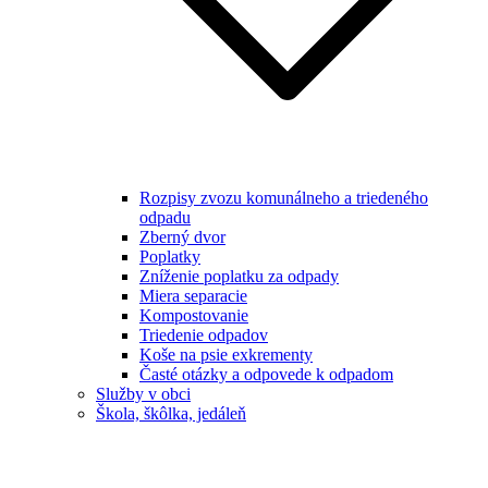
Rozpisy zvozu komunálneho a triedeného
odpadu
Zberný dvor
Poplatky
Zníženie poplatku za odpady
Miera separacie
Kompostovanie
Triedenie odpadov
Koše na psie exkrementy
Časté otázky a odpovede k odpadom
Služby v obci
Škola, škôlka, jedáleň