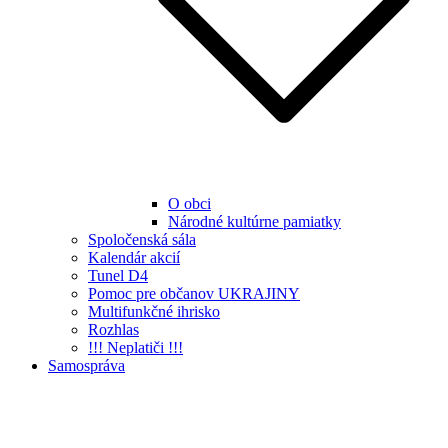
O obci
Národné kultúrne pamiatky
Spoločenská sála
Kalendár akcií
Tunel D4
Pomoc pre občanov UKRAJINY
Multifunkčné ihrisko
Rozhlas
!!! Neplatiči !!!
Samospráva