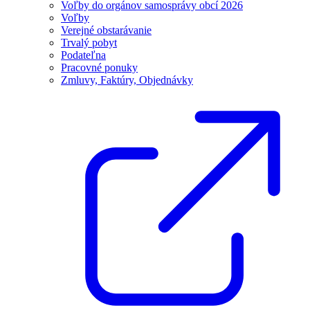
Voľby do orgánov samosprávy obcí 2026
Voľby
Verejné obstarávanie
Trvalý pobyt
Podateľna
Pracovné ponuky
Zmluvy, Faktúry, Objednávky