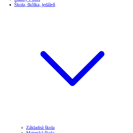
Škola, škôlka, jedáleň
Základná škola
Materská škola