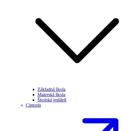
Základná škola
Materská škola
Školská jedáleň
Cintorín