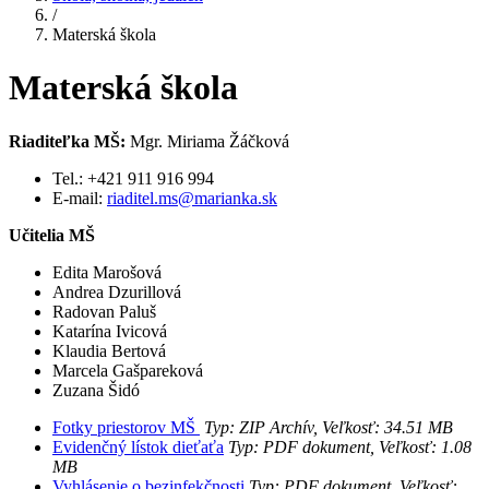
/
Materská škola
Materská škola
Riaditeľka MŠ:
Mgr. Miriama Žáčková
Tel.: +421 911 916 994
E-mail:
riaditel.ms@marianka.sk
Učitelia MŠ
Edita Marošová
Andrea Dzurillová
Radovan Paluš
Katarína Ivicová
Klaudia Bertová
Marcela Gašpareková
Zuzana Šidó
Fotky priestorov MŠ
Typ: ZIP Archív, Veľkosť: 34.51 MB
Evidenčný lístok dieťaťa
Typ: PDF dokument, Veľkosť: 1.08
MB
Vyhlásenie o bezinfekčnosti
Typ: PDF dokument, Veľkosť: