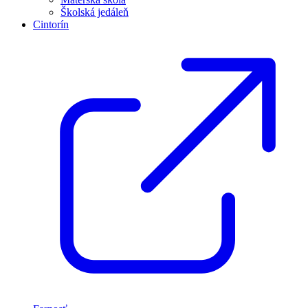
Školská jedáleň
Cintorín