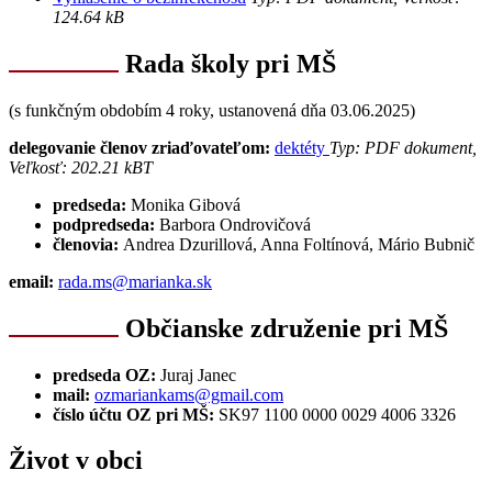
124.64 kB
Rada školy pri MŠ
(s funkčným obdobím 4 roky, ustanovená dňa 03.06.2025)
delegovanie členov zriaďovateľom:
dektéty
Typ: PDF dokument,
Veľkosť: 202.21 kB
T
predseda:
Monika Gibová
podpredseda:
Barbora Ondrovičová
členovia:
Andrea Dzurillová, Anna Foltínová, Mário Bubnič
email:
rada.ms@marianka.sk
Občianske združenie pri MŠ
predseda OZ:
Juraj Janec
mail:
ozmariankams@gmail.com
číslo účtu OZ pri MŠ:
SK97 1100 0000 0029 4006 3326
Život v obci