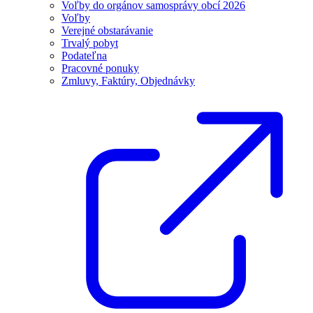
Voľby do orgánov samosprávy obcí 2026
Voľby
Verejné obstarávanie
Trvalý pobyt
Podateľna
Pracovné ponuky
Zmluvy, Faktúry, Objednávky