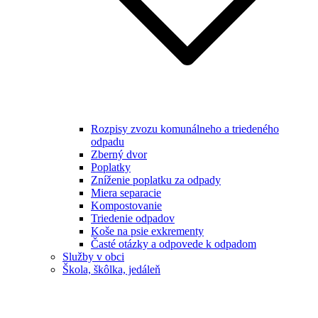
Rozpisy zvozu komunálneho a triedeného
odpadu
Zberný dvor
Poplatky
Zníženie poplatku za odpady
Miera separacie
Kompostovanie
Triedenie odpadov
Koše na psie exkrementy
Časté otázky a odpovede k odpadom
Služby v obci
Škola, škôlka, jedáleň