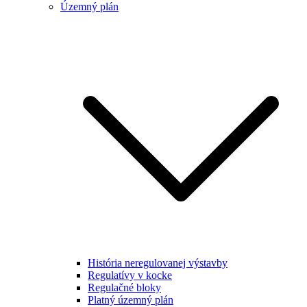
Územný plán
História neregulovanej výstavby
Regulatívy v kocke
Regulačné bloky
Platný územný plán