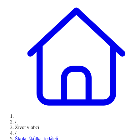
/
Život v obci
/
Škola, škôlka, jedáleň