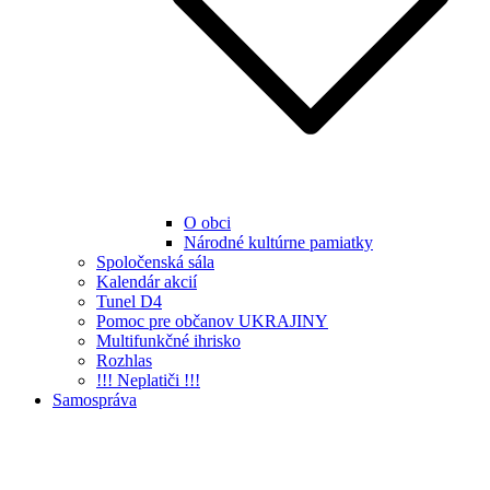
O obci
Národné kultúrne pamiatky
Spoločenská sála
Kalendár akcií
Tunel D4
Pomoc pre občanov UKRAJINY
Multifunkčné ihrisko
Rozhlas
!!! Neplatiči !!!
Samospráva