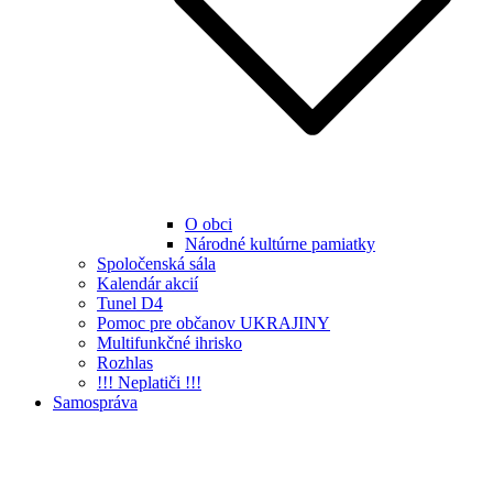
O obci
Národné kultúrne pamiatky
Spoločenská sála
Kalendár akcií
Tunel D4
Pomoc pre občanov UKRAJINY
Multifunkčné ihrisko
Rozhlas
!!! Neplatiči !!!
Samospráva