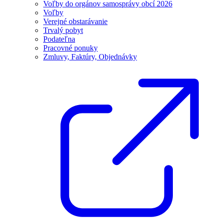
Voľby do orgánov samosprávy obcí 2026
Voľby
Verejné obstarávanie
Trvalý pobyt
Podateľna
Pracovné ponuky
Zmluvy, Faktúry, Objednávky