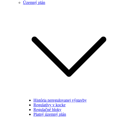
Územný plán
História neregulovanej výstavby
Regulatívy v kocke
Regulačné bloky
Platný územný plán