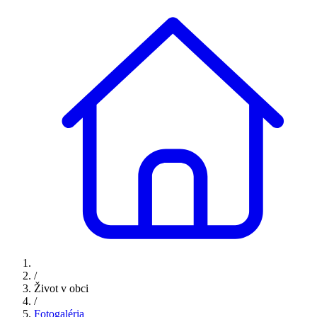
/
Život v obci
/
Fotogaléria