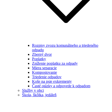
Rozpisy zvozu komunálneho a triedeného
odpadu
Zberný dvor
Poplatky
Zníženie poplatku za odpady
Miera separacie
Kompostovanie
Triedenie odpadov
Koše na psie exkrementy
Časté otázky a odpovede k odpadom
Služby v obci
Škola, škôlka, jedáleň