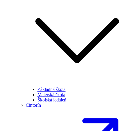
Základná škola
Materská škola
Školská jedáleň
Cintorín