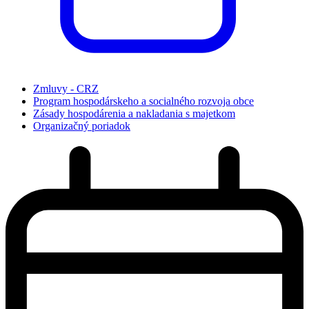
Zmluvy - CRZ
Program hospodárskeho a socialného rozvoja obce
Zásady hospodárenia a nakladania s majetkom
Organizačný poriadok