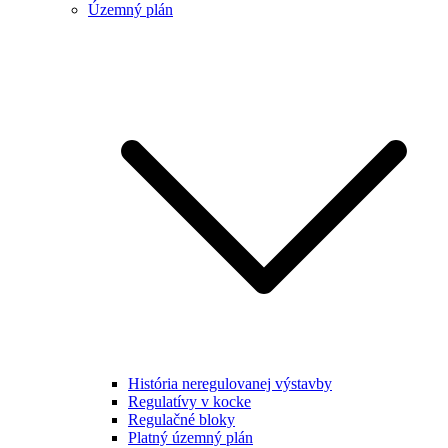
Územný plán
História neregulovanej výstavby
Regulatívy v kocke
Regulačné bloky
Platný územný plán