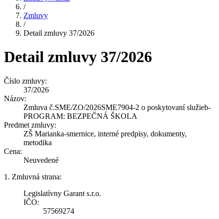
/
Zmluvy
/
Detail zmluvy 37/2026
Detail zmluvy 37/2026
Číslo zmluvy:
37/2026
Názov:
Zmluva č.SME/ZO/2026SME7904-2 o poskytovaní služieb-
PROGRAM: BEZPEČNÁ ŠKOLA
Predmet zmluvy:
ZŠ Marianka-smernice, interné predpisy, dokumenty,
metodika
Cena:
Neuvedené
1. Zmluvná strana:
Legislatívny Garant s.r.o.
IČO:
57569274