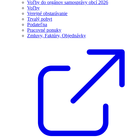
Voľby do orgánov samosprávy obcí 2026
Voľby
Verejné obstarávanie
Trvalý pobyt
Podateľna
Pracovné ponuky
Zmluvy, Faktúry, Objednávky