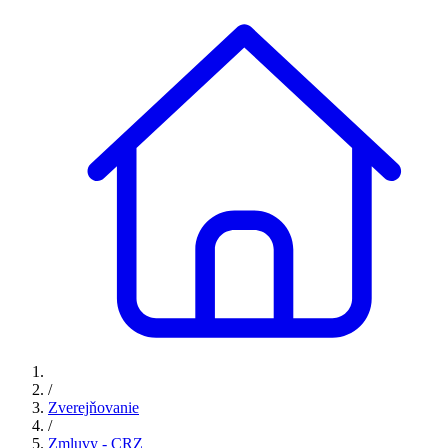
/
Zverejňovanie
/
Zmluvy - CRZ