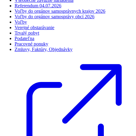
Všeobecne záväzné nariadenia
Referendum 04.07.2026
Voľby do orgánov samosprávnych krajov 2026
Voľby do orgánov samosprávy obcí 2026
Voľby
Verejné obstarávanie
Trvalý pobyt
Podateľna
Pracovné ponuky
Zmluvy, Faktúry, Objednávky