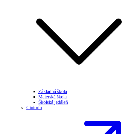
Základná škola
Materská škola
Školská jedáleň
Cintorín