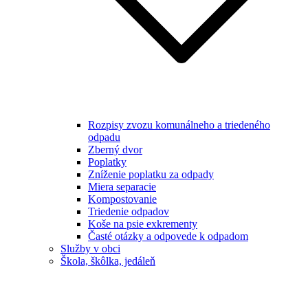
Rozpisy zvozu komunálneho a triedeného
odpadu
Zberný dvor
Poplatky
Zníženie poplatku za odpady
Miera separacie
Kompostovanie
Triedenie odpadov
Koše na psie exkrementy
Časté otázky a odpovede k odpadom
Služby v obci
Škola, škôlka, jedáleň