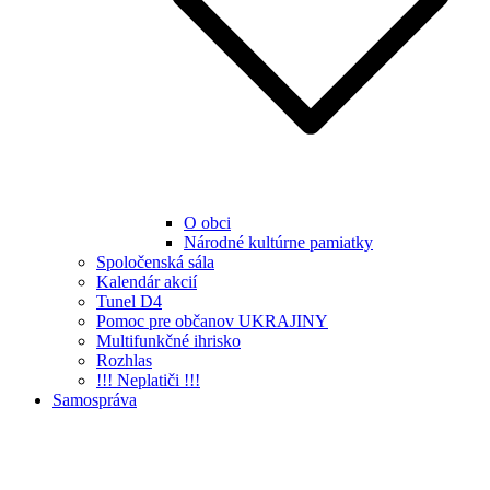
O obci
Národné kultúrne pamiatky
Spoločenská sála
Kalendár akcií
Tunel D4
Pomoc pre občanov UKRAJINY
Multifunkčné ihrisko
Rozhlas
!!! Neplatiči !!!
Samospráva