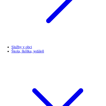
Služby v obci
Škola, škôlka, jedáleň