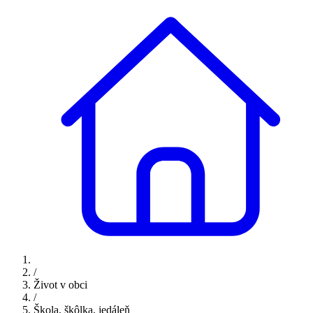
/
Život v obci
/
Škola, škôlka, jedáleň