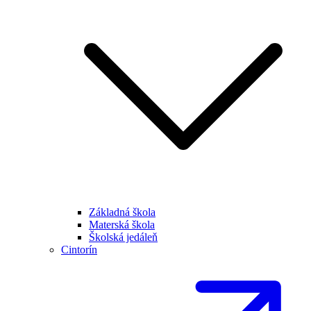
Základná škola
Materská škola
Školská jedáleň
Cintorín