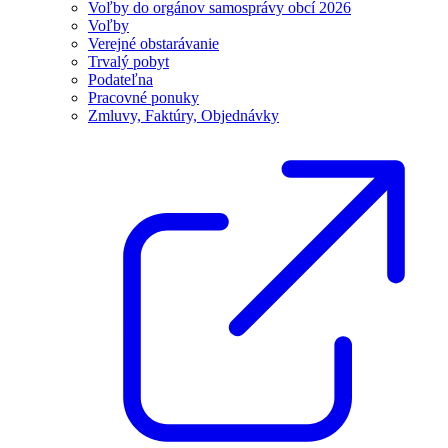
Voľby do orgánov samosprávy obcí 2026
Voľby
Verejné obstarávanie
Trvalý pobyt
Podateľna
Pracovné ponuky
Zmluvy, Faktúry, Objednávky