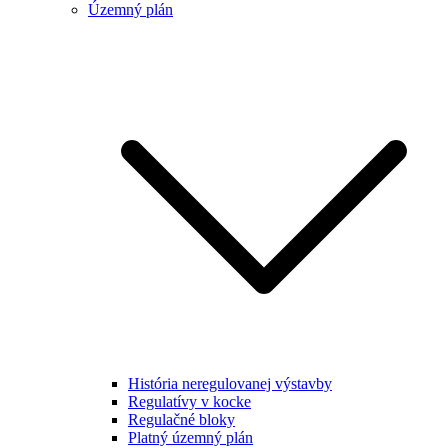
Územný plán
História neregulovanej výstavby
Regulatívy v kocke
Regulačné bloky
Platný územný plán