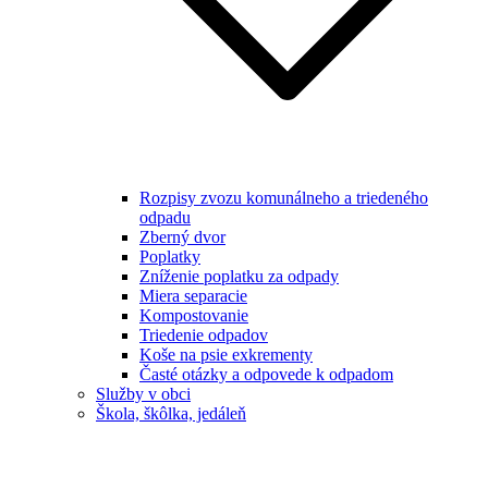
Rozpisy zvozu komunálneho a triedeného
odpadu
Zberný dvor
Poplatky
Zníženie poplatku za odpady
Miera separacie
Kompostovanie
Triedenie odpadov
Koše na psie exkrementy
Časté otázky a odpovede k odpadom
Služby v obci
Škola, škôlka, jedáleň