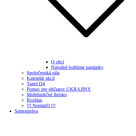
O obci
Národné kultúrne pamiatky
Spoločenská sála
Kalendár akcií
Tunel D4
Pomoc pre občanov UKRAJINY
Multifunkčné ihrisko
Rozhlas
!!! Neplatiči !!!
Samospráva