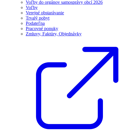
Voľby do orgánov samosprávy obcí 2026
Voľby
Verejné obstarávanie
Trvalý pobyt
Podateľna
Pracovné ponuky
Zmluvy, Faktúry, Objednávky