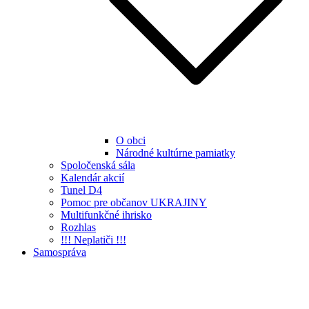
O obci
Národné kultúrne pamiatky
Spoločenská sála
Kalendár akcií
Tunel D4
Pomoc pre občanov UKRAJINY
Multifunkčné ihrisko
Rozhlas
!!! Neplatiči !!!
Samospráva