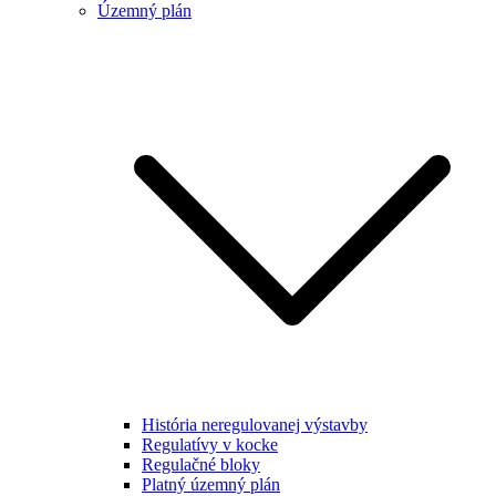
Územný plán
História neregulovanej výstavby
Regulatívy v kocke
Regulačné bloky
Platný územný plán