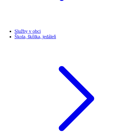
Služby v obci
Škola, škôlka, jedáleň