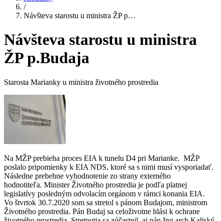
/
Návšteva starostu u ministra ŽP p…
Návšteva starostu u ministra
ŽP p.Budaja
Starosta Marianky u ministra životného prostredia
Na MŽP prebieha proces EIA k tunelu D4 pri Marianke. MŽP
poslalo pripomienky k EIA NDS, ktoré sa s nimi musí vysporiadať.
Následne prebehne vyhodnotenie zo strany externého
hodnotiteľa. Minister Životného prostredia je podľa platnej
legislatívy posledným odvolacím orgánom v rámci konania EIA.
Vo štvrtok 30.7.2020 som sa stretol s pánom Budajom, ministrom
Životného prostredia. Pán Budaj sa celoživotne hlási k ochrane
životného prostredia. Stretnutia sa zúčastnil aj pán Ing.arch.Kaliský