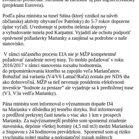
(projektant Eurovea).
Podľa pána ministra sa tunel Sitina (ktorý vznikol na návrh
občianskej aktivity obyvateľov Patrónky) do 5-7 rokov dopravne
úplne vyťaží. Uvedomuje si potrebu riešenia dopravy
a vybudovanie tunela pod Karpatmi. Vyjadril ale ochotu podporiť
oprávnené požiadavky Marianky a zaujímal sa podrobne o naše
stanovisko.
V rámci súčasného procesu EIA nie je MŽP kompetentné
požadovať zaradenie novej trasy. To mohlo požadovať v roku
2016/2017 v rámci stanovenia rozsahu hodnotenia,
do pripomienkovania ktorého sa zapojilo veľa Mariančanov.
Bohužiaľ iná varianta (V4/V6 Lamač/Rača) zostala pre NDS iba
ako dobrovoľná. MŽP sa tiež nevenuje posúdeniu efektívnosti
investície “hodnote za peniaze” ale vyjadruje sa k predloženej trase
(V3, V3a vedľa Marianky).
Pána ministra som informoval o významnom dopade D4
na Marianku v dôsledku jej tesného dotyku. Bol informovaný
o predĺžení prekrytej časti tunela o viac ako 1 km v prospech
Marianky. Za najvýznamnejší problém som spomenul zriadenie
staveniska, depónie všetkej horniny (4,5 mil m3) medzi Mariankou
a Stupavou s 24 hodinovou prevádzkou. Spomenul som aj riziko
vyschnutia svätej studne a nedostatočný rozsah reálnych