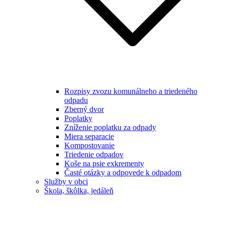
Rozpisy zvozu komunálneho a triedeného
odpadu
Zberný dvor
Poplatky
Zníženie poplatku za odpady
Miera separacie
Kompostovanie
Triedenie odpadov
Koše na psie exkrementy
Časté otázky a odpovede k odpadom
Služby v obci
Škola, škôlka, jedáleň