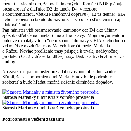
meraní. Uviedol som, že podľa interných informácií NDS plánuje
presmerovať z diaľnice D2 do tunela D4, v rozpore
s dokumentáciou, všetku kamiónovú dopravu (+12 tis denne). EIA
nebola robená na takúto dopravnú záťaž, čo skresľuje emisnú aj
hlukovú štúdiu.
Pán minister vidí presmerovanie kamiónov cez D4 ako účinný
spôsob odľahčenia tunela Sitina a Bratislavy. Mojim argumentom
bolo, že exhaláty z tejto “nepriznanej” dopravy v EIA znehodnotia
veľmi čisté ovzdušie lesov Malých Karpát medzi Mariankou
a Račou. Naviac predĺženie trasy prispeje k trvalej nadbytočnej
produkcii CO2 v dôsledku dlhšej trasy. Diskusia trvala zhruba 1,5
hodiny.
Na záver ma pán minister požiadal o zaslanie oficiálnej žiadosti.
Sľúbil, že sa s pripomienkami Mariančanov bude podrobne
zaoberať a bude hľadať možné riešenie eliminácie dopadov.
Starosta Marianky u ministra životného prostredia
Starosta Marianky u ministra životného prostredia
Podrobnosti o vložení záznamu