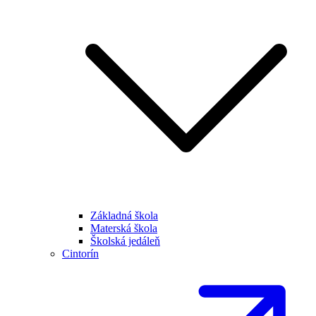
Základná škola
Materská škola
Školská jedáleň
Cintorín