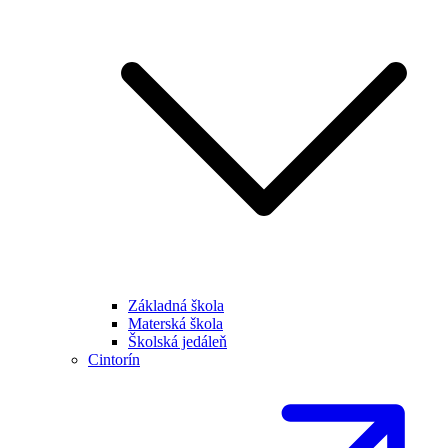
Základná škola
Materská škola
Školská jedáleň
Cintorín