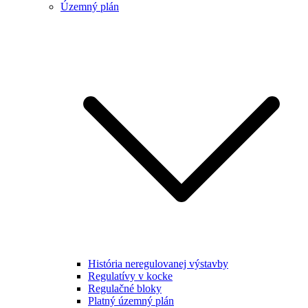
Územný plán
História neregulovanej výstavby
Regulatívy v kocke
Regulačné bloky
Platný územný plán