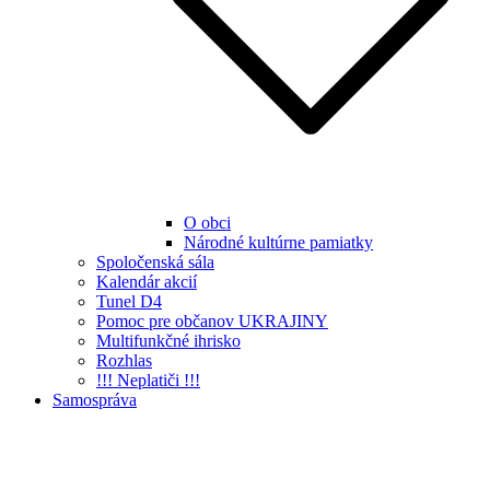
O obci
Národné kultúrne pamiatky
Spoločenská sála
Kalendár akcií
Tunel D4
Pomoc pre občanov UKRAJINY
Multifunkčné ihrisko
Rozhlas
!!! Neplatiči !!!
Samospráva