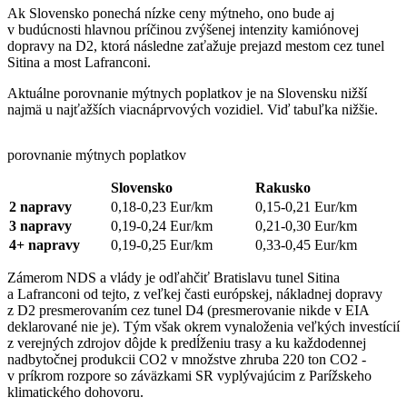
Ak Slovensko ponechá nízke ceny mýtneho, ono bude aj
v budúcnosti hlavnou príčinou zvýšenej intenzity kamiónovej
dopravy na D2, ktorá následne zaťažuje prejazd mestom cez tunel
Sitina a most Lafranconi.
Aktuálne porovnanie mýtnych poplatkov je na Slovensku nižší
najmä u najťažších viacnáprvových vozidiel. Viď tabuľka nižšie.
porovnanie mýtnych poplatkov
Slovensko
Rakusko
2 napravy
0,18-0,23 Eur/km
0,15-0,21 Eur/km
3 napravy
0,19-0,24 Eur/km
0,21-0,30 Eur/km
4+ napravy
0,19-0,25 Eur/km
0,33-0,45 Eur/km
Zámerom NDS a vlády je odľahčiť Bratislavu tunel Sitina
a Lafranconi od tejto, z veľkej časti európskej, nákladnej dopravy
z D2 presmerovaním cez tunel D4 (presmerovanie nikde v EIA
deklarované nie je). Tým však okrem vynaloženia veľkých investícií
z verejných zdrojov dôjde k predĺženiu trasy a ku každodennej
nadbytočnej produkcii CO2 v množstve zhruba 220 ton CO2 -
v príkrom rozpore so záväzkami SR vyplývajúcim z Parížskeho
klimatického dohovoru.