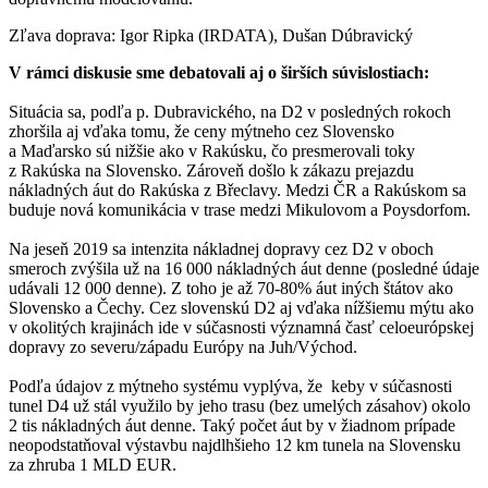
Zľava doprava: Igor Ripka (IRDATA), Dušan Dúbravický
V rámci diskusie sme debatovali aj o širších súvislostiach:
Situácia sa, podľa p. Dubravického, na D2 v posledných rokoch
zhoršila aj vďaka tomu, že ceny mýtneho cez Slovensko
a Maďarsko sú nižšie ako v Rakúsku, čo presmerovali toky
z Rakúska na Slovensko. Zároveň došlo k zákazu prejazdu
nákladných áut do Rakúska z Břeclavy. Medzi ČR a Rakúskom sa
buduje nová komunikácia v trase medzi Mikulovom a Poysdorfom.
Na jeseň 2019 sa intenzita nákladnej dopravy cez D2 v oboch
smeroch zvýšila už na 16 000 nákladných áut denne (posledné údaje
udávali 12 000 denne). Z toho je až 70-80% áut iných štátov ako
Slovensko a Čechy. Cez slovenskú D2 aj vďaka nížšiemu mýtu ako
v okolitých krajinách ide v súčasnosti významná časť celoeurópskej
dopravy zo severu/západu Európy na Juh/Východ.
Podľa údajov z mýtneho systému vyplýva, že keby v súčasnosti
tunel D4 už stál využilo by jeho trasu (bez umelých zásahov) okolo
2 tis nákladných áut denne. Taký počet áut by v žiadnom prípade
neopodstatňoval výstavbu najdlhšieho 12 km tunela na Slovensku
za zhruba 1 MLD EUR.