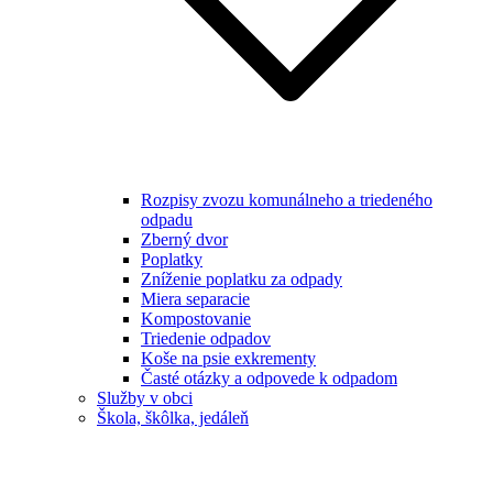
Rozpisy zvozu komunálneho a triedeného
odpadu
Zberný dvor
Poplatky
Zníženie poplatku za odpady
Miera separacie
Kompostovanie
Triedenie odpadov
Koše na psie exkrementy
Časté otázky a odpovede k odpadom
Služby v obci
Škola, škôlka, jedáleň