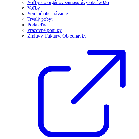
Voľby do orgánov samosprávy obcí 2026
Voľby
Verejné obstarávanie
Trvalý pobyt
Podateľna
Pracovné ponuky
Zmluvy, Faktúry, Objednávky