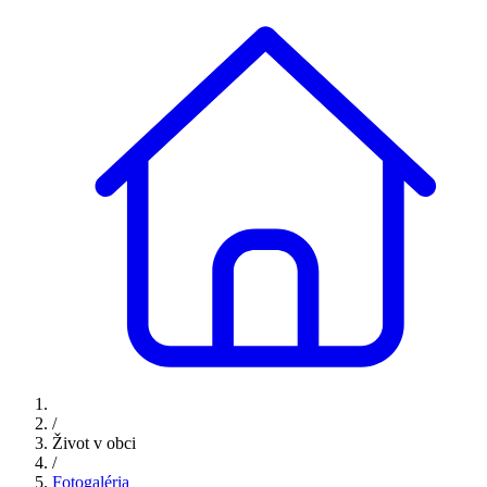
/
Život v obci
/
Fotogaléria