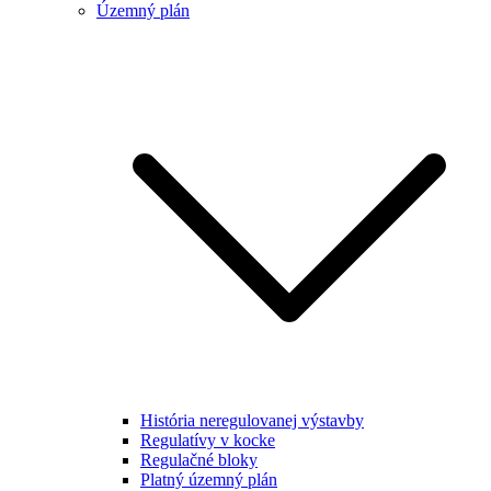
Územný plán
História neregulovanej výstavby
Regulatívy v kocke
Regulačné bloky
Platný územný plán