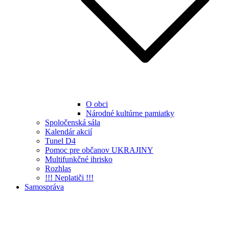
O obci
Národné kultúrne pamiatky
Spoločenská sála
Kalendár akcií
Tunel D4
Pomoc pre občanov UKRAJINY
Multifunkčné ihrisko
Rozhlas
!!! Neplatiči !!!
Samospráva