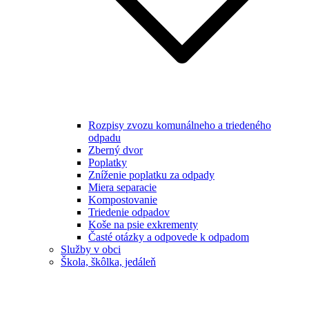
Rozpisy zvozu komunálneho a triedeného
odpadu
Zberný dvor
Poplatky
Zníženie poplatku za odpady
Miera separacie
Kompostovanie
Triedenie odpadov
Koše na psie exkrementy
Časté otázky a odpovede k odpadom
Služby v obci
Škola, škôlka, jedáleň