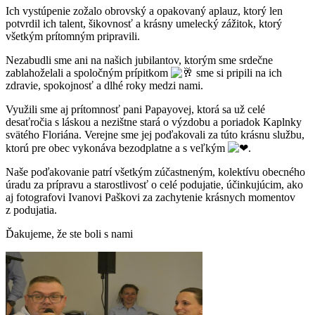
Ich vystúpenie zožalo obrovský a opakovaný aplauz, ktorý len
potvrdil ich talent, šikovnosť a krásny umelecký zážitok, ktorý
všetkým prítomným pripravili.
Nezabudli sme ani na našich jubilantov, ktorým sme srdečne
zablahoželali a spoločným prípitkom
sme si pripili na ich
zdravie, spokojnosť a dlhé roky medzi nami.
Využili sme aj prítomnosť pani Papayovej, ktorá sa už celé
desaťročia s láskou a nezištne stará o výzdobu a poriadok Kaplnky
svätého Floriána. Verejne sme jej poďakovali za túto krásnu službu,
ktorú pre obec vykonáva bezodplatne a s veľkým
.
Naše poďakovanie patrí všetkým zúčastneným, kolektívu obecného
úradu za prípravu a starostlivosť o celé podujatie, účinkujúcim, ako
aj fotografovi Ivanovi Paškovi za zachytenie krásnych momentov
z podujatia.
Ďakujeme, že ste boli s nami