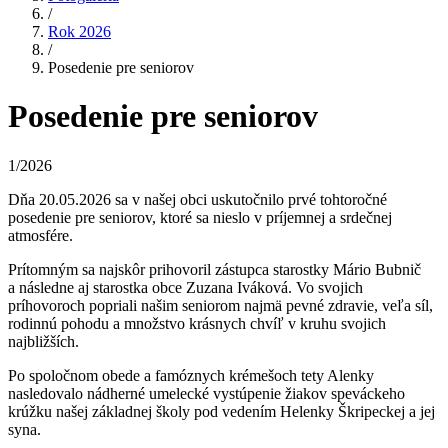
/
Rok 2026
/
Posedenie pre seniorov
Posedenie pre seniorov
1/2026
Dňa 20.05.2026 sa v našej obci uskutočnilo prvé tohtoročné
posedenie pre seniorov, ktoré sa nieslo v príjemnej a srdečnej
atmosfére.
Prítomným sa najskôr prihovoril zástupca starostky Mário Bubnič
a následne aj starostka obce Zuzana Iváková. Vo svojich
príhovoroch popriali našim seniorom najmä pevné zdravie, veľa síl,
rodinnú pohodu a množstvo krásnych chvíľ v kruhu svojich
najbližších.
Po spoločnom obede a famóznych krémešoch tety Alenky
nasledovalo nádherné umelecké vystúpenie žiakov speváckeho
krúžku našej základnej školy pod vedením Helenky Škripeckej a jej
syna.