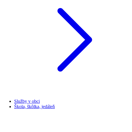
Služby v obci
Škola, škôlka, jedáleň