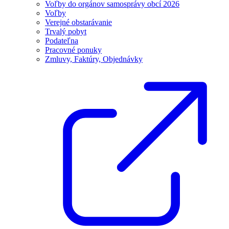
Voľby do orgánov samosprávy obcí 2026
Voľby
Verejné obstarávanie
Trvalý pobyt
Podateľna
Pracovné ponuky
Zmluvy, Faktúry, Objednávky