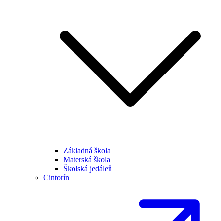
Základná škola
Materská škola
Školská jedáleň
Cintorín