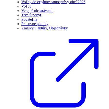
Voľby do orgánov samosprávy obcí 2026
Voľby
Verejné obstarávanie
Trvalý pobyt
Podateľna
Pracovné ponuky
Zmluvy, Faktúry, Objednávky