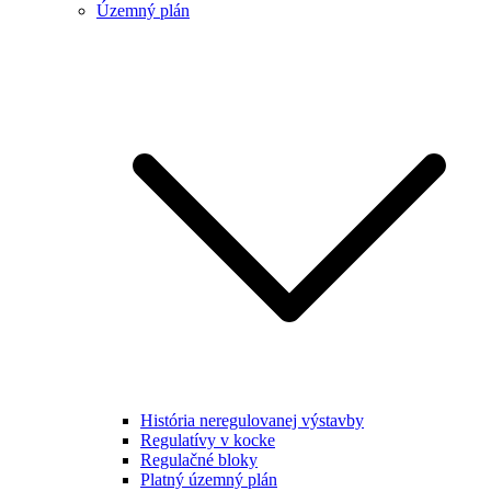
Územný plán
História neregulovanej výstavby
Regulatívy v kocke
Regulačné bloky
Platný územný plán