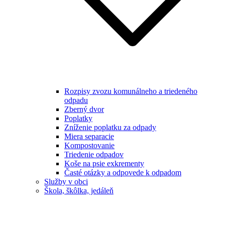
Rozpisy zvozu komunálneho a triedeného
odpadu
Zberný dvor
Poplatky
Zníženie poplatku za odpady
Miera separacie
Kompostovanie
Triedenie odpadov
Koše na psie exkrementy
Časté otázky a odpovede k odpadom
Služby v obci
Škola, škôlka, jedáleň