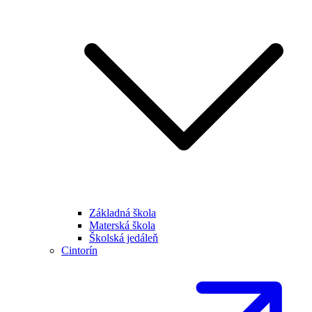
Základná škola
Materská škola
Školská jedáleň
Cintorín