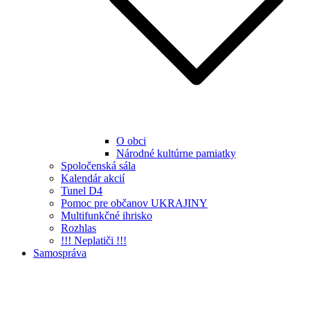
O obci
Národné kultúrne pamiatky
Spoločenská sála
Kalendár akcií
Tunel D4
Pomoc pre občanov UKRAJINY
Multifunkčné ihrisko
Rozhlas
!!! Neplatiči !!!
Samospráva