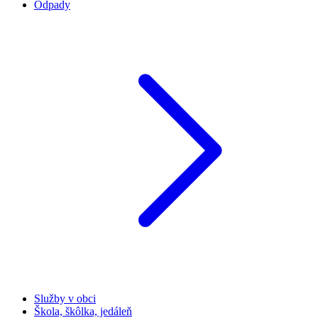
Odpady
Služby v obci
Škola, škôlka, jedáleň