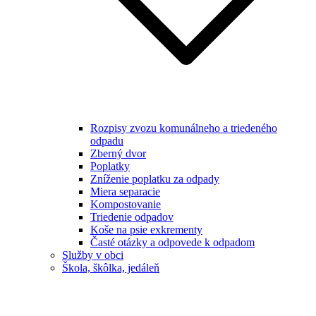
Rozpisy zvozu komunálneho a triedeného
odpadu
Zberný dvor
Poplatky
Zníženie poplatku za odpady
Miera separacie
Kompostovanie
Triedenie odpadov
Koše na psie exkrementy
Časté otázky a odpovede k odpadom
Služby v obci
Škola, škôlka, jedáleň