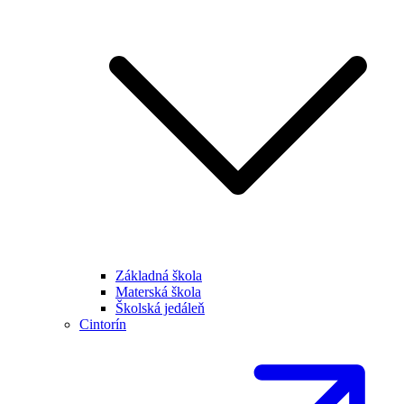
Základná škola
Materská škola
Školská jedáleň
Cintorín