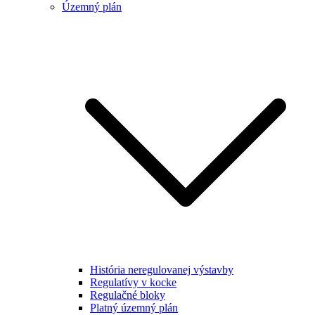
Územný plán
História neregulovanej výstavby
Regulatívy v kocke
Regulačné bloky
Platný územný plán