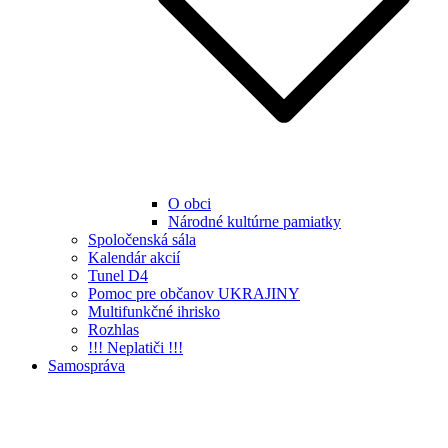
O obci
Národné kultúrne pamiatky
Spoločenská sála
Kalendár akcií
Tunel D4
Pomoc pre občanov UKRAJINY
Multifunkčné ihrisko
Rozhlas
!!! Neplatiči !!!
Samospráva