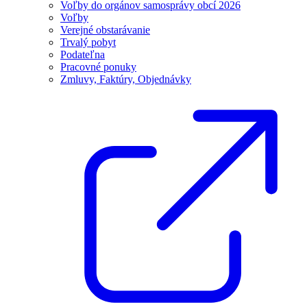
Voľby do orgánov samosprávy obcí 2026
Voľby
Verejné obstarávanie
Trvalý pobyt
Podateľna
Pracovné ponuky
Zmluvy, Faktúry, Objednávky