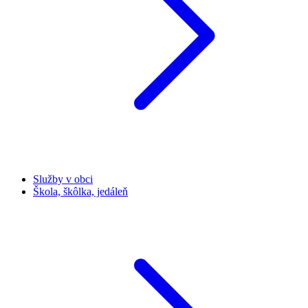
Služby v obci
Škola, škôlka, jedáleň