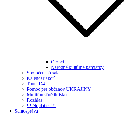
O obci
Národné kultúrne pamiatky
Spoločenská sála
Kalendár akcií
Tunel D4
Pomoc pre občanov UKRAJINY
Multifunkčné ihrisko
Rozhlas
!!! Neplatiči !!!
Samospráva