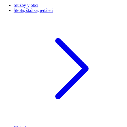
Služby v obci
Škola, škôlka, jedáleň