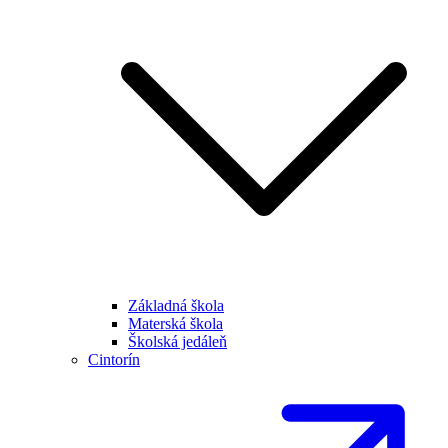
Základná škola
Materská škola
Školská jedáleň
Cintorín