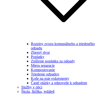
Rozpisy zvozu komunálneho a triedeného
odpadu
Zberný dvor
Poplatky
Zníženie poplatku za odpady
Miera separacie
Kompostovanie
Triedenie odpadov
Koše na psie exkrementy
Časté otázky a odpovede k odpadom
Služby v obci
Škola, škôlka, jedáleň