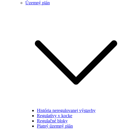
Územný plán
História neregulovanej výstavby
Regulatívy v kocke
Regulačné bloky
Platný územný plán