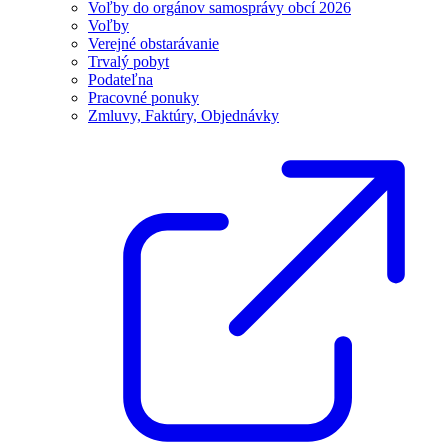
Voľby do orgánov samosprávy obcí 2026
Voľby
Verejné obstarávanie
Trvalý pobyt
Podateľna
Pracovné ponuky
Zmluvy, Faktúry, Objednávky